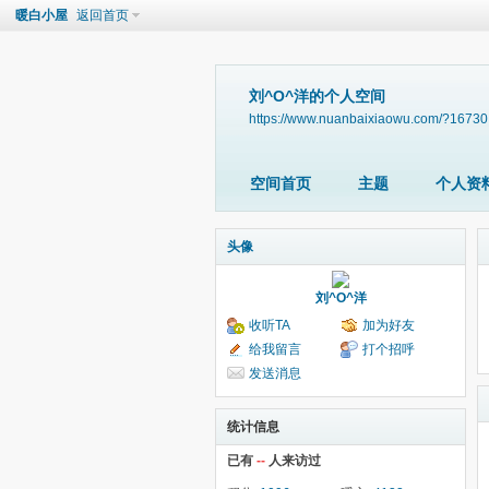
暖白小屋
返回首页
刘^O^洋的个人空间
https://www.nuanbaixiaowu.com/?16730
空间首页
主题
个人资
头像
刘^O^洋
收听TA
加为好友
给我留言
打个招呼
发送消息
统计信息
已有
--
人来访过