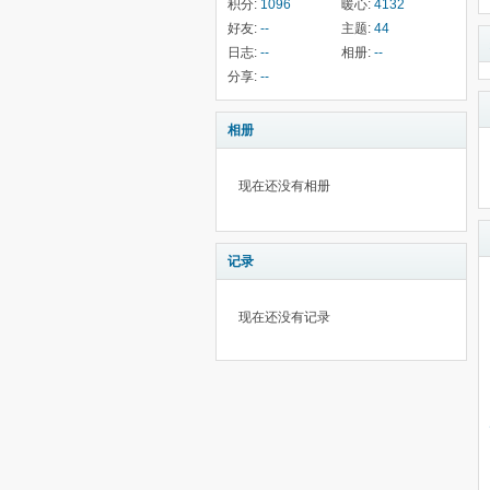
积分:
1096
暖心:
4132
好友:
--
主题:
44
日志:
--
相册:
--
分享:
--
相册
现在还没有相册
记录
现在还没有记录