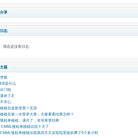
分享
日志
现在还没有日志
主题
求救
EB是什么
出门啦
退休了✌️
不开心
移植后皮肤变黑？无语
移植后第一次骨穿大查，大家看看结果怎样？
慢粒单移植，满月了，坐等骨穿结果
CMML慢粒单移植出院十天了
CMML慢粒单移植出院第四天又在医院里面折腾了5个多小时