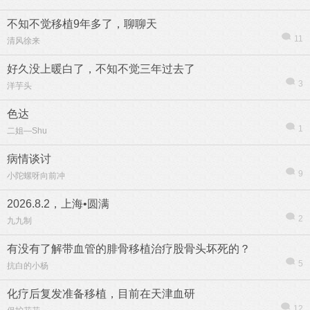
不知不觉移植9年多了，聊聊天
11
清风徐来
好久没上暖白了，不知不觉三年过去了
3
洋芋头
色达
1
二姐—Shu
病情谈讨
9
小陀螺呀向前冲
2026.8.2，上海•圆满
2
九九制
有没有了解带血管的腓骨移植治疗股骨头坏死的？
5
抗白的小杨
化疗后复发准备移植，目前在天津血研
12