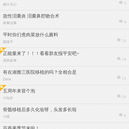
3
烟火凡心
急性泪囊炎 泪囊鼻腔吻合术
9
有事没事
平时你们煮肉菜放什么酱料
10
猛猛干
正能量来了！！！看看群友报平安吧~
76
清风徐来
有在湘雅三医院移植的吗？全相合是
14
Zona
五周年来冒个泡
信息
列表
25
小仙女
骨髓移植后多久化妆呀，头发多长啦
6
小嘻
百香果季节来啦！