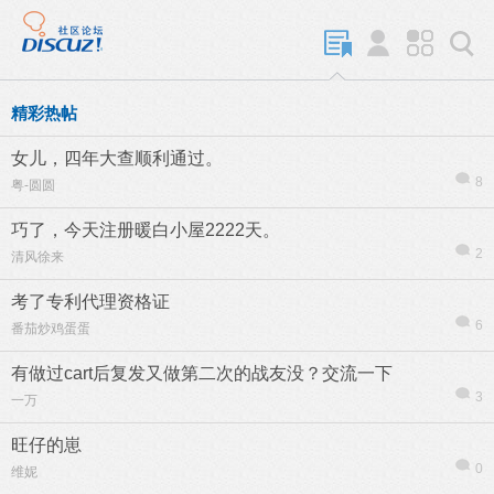
精彩热帖
女儿，四年大查顺利通过。
8
粤-圆圆
巧了，今天注册暖白小屋2222天。
2
清风徐来
考了专利代理资格证
6
番茄炒鸡蛋蛋
有做过cart后复发又做第二次的战友没？交流一下
3
一万
旺仔的崽
0
维妮