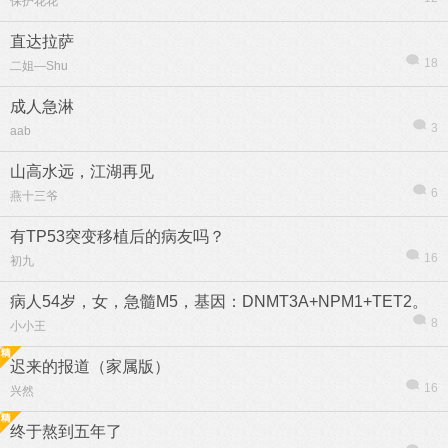
保护花花
直达拉萨
18
二姐—Shu
成人急淋
3
aab
山高水远，江湖再见
6
燕十三爷
有TP53突变移植后的病友吗？
16
初九
病人54岁，女，急髓M5，基因：DNMT3A+NPM1+TET2。
8
小小王
迟来的报道（家属版）
16
兴然
终于熬到五年了