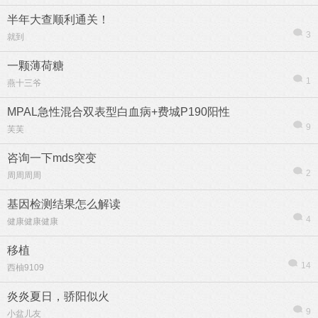
半年大查顺利通关！
3
就到
一颗薄荷糖
1
燕十三爷
热帖
用户
版块
搜索
MPAL急性混合双表型白血病+费城P190阳性
9
芙芙
咨询一下mds突变
2
周周周周
基因检测结果怎么解读
4
健康健康健康
移植
14
西柚9109
炎炎夏日，骄阳似火
9
小盆儿友