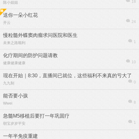
18
陈小姐姐
送你一朵小红花
24
开云
慢粒髓外蝶窦肉瘤求问医院和医生
1
未来之路顺利
化疗期间的防护问题请教
10
健康健康健康
现在开始｜8:30，直播间已就位，这些福利不来真的亏大了
0
九九制
能否要小孩
8
Wwei
急髓M5移植后要打一年巩固疗
1
朝宝岁岁平安
一年半免疫重建