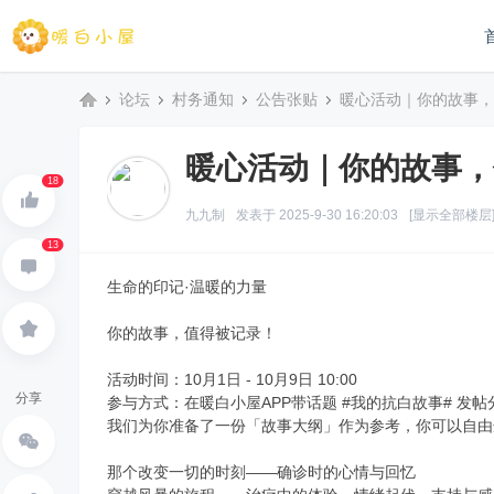
论坛
村务通知
公告张贴
暖心活动｜你的故事，
暖心活动｜你的故事，
暖
»
›
›
›
18
九九制
发表于 2025-9-30 16:20:03
[显示全部楼层
13
生命的印记·温暖的力量
你的故事，值得被记录！
活动时间：10月1日 - 10月9日 10:00
分享
白
参与方式：在暖白小屋APP带话题 #我的抗白故事# 发
我们为你准备了一份「故事大纲」作为参考，你可以自由
那个改变一切的时刻——确诊时的心情与回忆