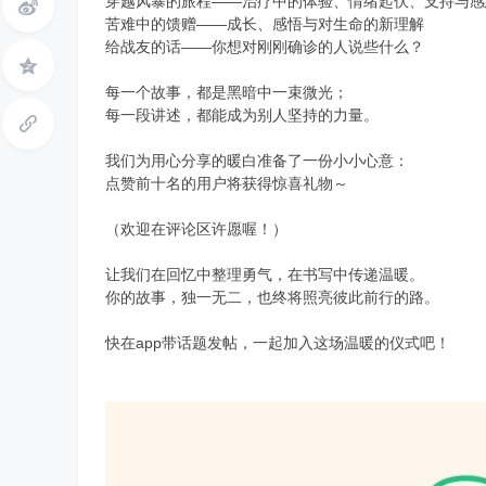
穿越风暴的旅程——治疗中的体验、情绪起伏、支持与感
苦难中的馈赠——成长、感悟与对生命的新理解
给战友的话——你想对刚刚确诊的人说些什么？
每一个故事，都是黑暗中一束微光；
每一段讲述，都能成为别人坚持的力量。
小
我们为用心分享的暖白准备了一份小小心意：
点赞前十名的用户将获得惊喜礼物～
（欢迎在评论区许愿喔！）
让我们在回忆中整理勇气，在书写中传递温暖。
你的故事，独一无二，也终将照亮彼此前行的路。
快在app带话题发帖，一起加入这场温暖的仪式吧！
屋