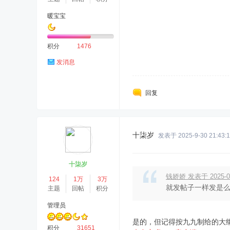
暖宝宝
积分
1476
发消息
回复
十柒岁
发表于 2025-9-30 21:43:
十柒岁
钱娇娇 发表于 2025-09-
124
1万
3万
就发帖子一样发是
主题
回帖
积分
管理员
是的，但记得按九九制给的大
积分
31651