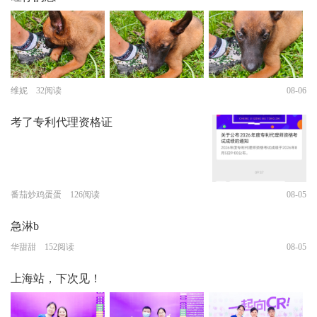
维妮 32阅读
08-06
考了专利代理资格证
番茄炒鸡蛋蛋 126阅读
08-05
急淋b
华甜甜 152阅读
08-05
上海站，下次见！