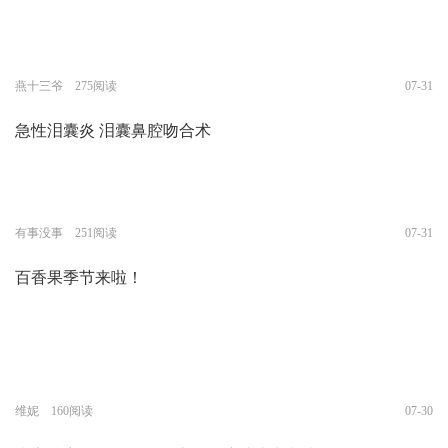
燕十三爷 275阅读
07-31
急性泪囊炎 泪囊鼻腔吻合术
有事没事 251阅读
07-31
百香果季节来啦！
维妮 160阅读
07-30