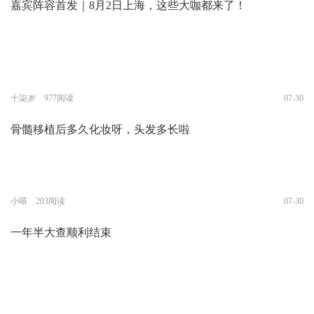
嘉宾阵容首发｜8月2日上海，这些大咖都来了！
十柒岁 977阅读
07-30
骨髓移植后多久化妆呀，头发多长啦
小嘻 203阅读
07-30
一年半大查顺利结束