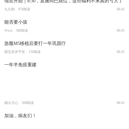
现在开始｜8:30，直播间已就位，这些福利不来真的亏大了
九九制 978阅读
08-02
能否要小孩
Wwei 388阅读
08-01
急髓M5移植后要打一年巩固疗
朝宝岁岁平安 150阅读
08-01
一年半免疫重建
烟火凡心 308阅读
08-01
加油，病友们！