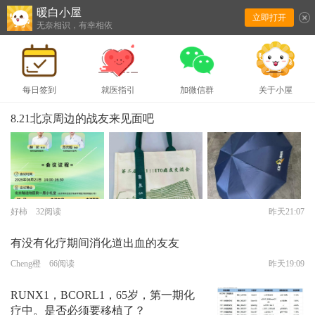
暖白小屋
立即打开
下拉刷新
无奈相识，有幸相依
每日签到
就医指引
加微信群
关于小屋
8.21北京周边的战友来见面吧
好柿 32阅读
昨天21:07
有没有化疗期间消化道出血的友友
Cheng橙 66阅读
昨天19:09
RUNX1，BCORL1，65岁，第一期化
疗中。是否必须要移植了？