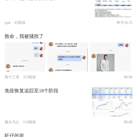
spar 43阅读
昨天16:25
救命，我被骚扰了
燕十三爷 315阅读
08-06
免疫恢复追踪至18个阶段
烟火凡心 114阅读
08-06
旺仔的崽