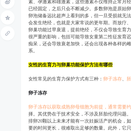
素、孕激素和雄激素，这些激素不仅维持正常月
已经固定，之后只会不断减少。多数卵泡是原始
卵泡储备远比超声上看到的多，但一旦受损就无法
会发生绝经，也就是大家常说的更年期。而放疗
卵巢功能过早衰退，提前绝经，不仅会导致生育
小
很严重的影响，包括可能导致女童第二性征发育
痴呆，还会导致衰老加快，还会出现各种各样的
系。
女性的生育力与卵巢功能保护方法有哪些
女性常见的生育力保护方式有三种：
卵子冻存
、
屋
卵子冻存
卵子冻存以获取成熟卵母细胞为前提，通常需要约1
择。其优势在于技术安全，不涉及胚胎伦理问题
排卵20颗以上未来才能有一次妊娠活产的机会，
要的时间更长，很难取出足够的数量。此外，它