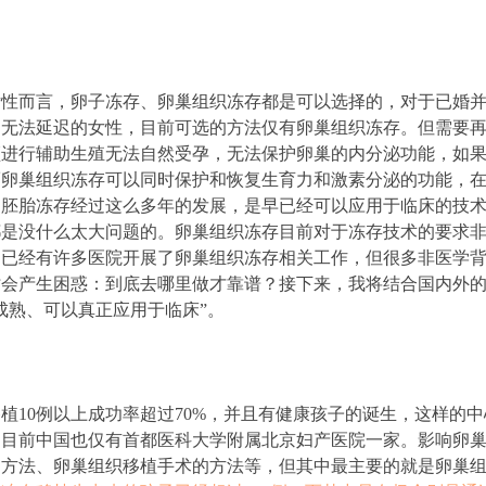
女性而言，卵子冻存、卵巢组织冻存都是可以选择的，对于已婚
疗无法延迟的女性，目前可选的方法仅有卵巢组织冻存。但需要
须进行辅助生殖无法自然受孕，无法保护卵巢的内分泌功能，如
而卵巢组织冻存可以同时保护和恢复生育力和激素分泌的功能，
和胚胎冻存经过这么多年的发展，是早已经可以应用于临床的技
都是没什么太大问题的。卵巢组织冻存目前对于冻存技术的要求
内已经有许多医院开展了卵巢组织冻存相关工作，但很多非医学
时会产生困惑：到底去哪里做才靠谱？接下来，我将结合国内外
成熟、可以真正应用于临床”。
植10例以上成功率超过70%，并且有健康孩子的诞生，这样的中
的目前中国也仅有首都医科大学附属北京妇产医院一家。影响卵
的方法、卵巢组织移植手术的方法等，但其中最主要的就是卵巢