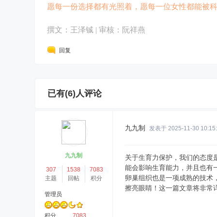
愿每一份选择都有光照着，愿每一位女性都能被
撰文：王泽铖
| 审核：阮祥燕
回复
已有(6)人评论
九九制
发表于 2025-11-30 10:15
九九制
关于生育力保护，我们的态度
能会影响生育能力，并且也有
307
1538
7083
卵巢组织也是一项成熟的技术
主题
回帖
积分
擦亮眼睛！这一篇文章将非常
管理员
积分
7083