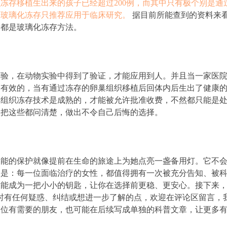
冻存移植生出来的孩子已经超过200例，而其中只有极个别是
而玻璃化冻存只推荐应用于临床研究。
据目前所能查到的资料来
的都是玻璃化冻存方法。
实验，在动物实验中得到了验证，才能应用到人。并且当一家医
是有效的，当有通过冻存的卵巢组织移植后回体内后生出了健康
巢组织冻存技术是成熟的，才能被允许批准收费，不然都只能是
议把这些都问清楚，做出不令自己后悔的选择。
功能的保护就像提前在生命的旅途上为她点亮一盏备用灯。它不
的是：每一位面临治疗的女性，都值得拥有一次被充分告知、被
能成为一把小小的钥匙，让你在选择前更稳、更安心。接下来，
时有任何疑惑、纠结或想进一步了解的点，欢迎在评论区留言，
一位有需要的朋友，也可能在后续写成单独的科普文章，让更多