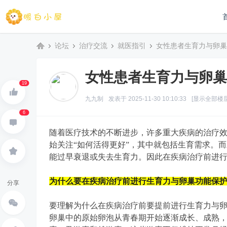
论坛
治疗交流
就医指引
女性患者生育力与卵巢功
女性患者生育力与卵巢
暖
»
›
›
›
19
九九制
发表于 2025-11-30 10:10:33
[显示全部楼层
6
随着医疗技术的不断进步，许多重大疾病的治疗效
始关注“如何活得更好”，其中就包括生育需求。
能过早衰退或失去生育力。因此在疾病治疗前进
为什么要在疾病治疗前进行生育力与卵巢功能保
分享
白
要理解为什么在疾病治疗前要提前进行生育力与
卵巢中的原始卵泡从青春期开始逐渐成长、成熟