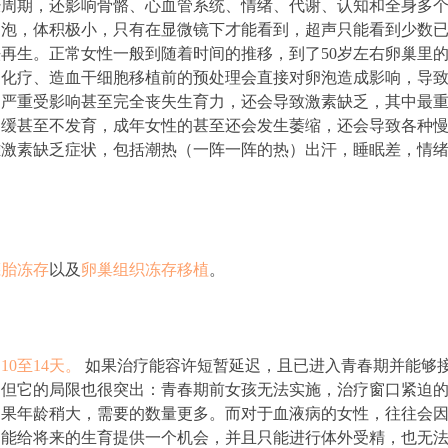
经周期，还影响骨骼、心血管系统、情绪、代谢、认知和全身多
卵泡，体积极小，只有在显微镜下才能看到，超声只能看到少数
再生。正常女性一般到随着时间的推移，到了50岁左右卵巢里
、化疗、造血干细胞移植前的预处理会直接对卵泡造成影响，导
力严重受影响甚至完全丧失生育力，还会导致激素缺乏，其中最
迟缓甚至不发育，成年女性的甚至还会发生萎缩，还会导致各种
雌激素缺乏症状，包括潮热（一阵一阵的热）出汗，睡眠差，情
胚胎冻存
以及
卵巢组织冻存移植
。
0至14天。
如果治疗能容许短暂延迟，且已进入青春期并能够
。但它的局限也很突出：青春期前女孩无法实施，治疗窗口紧迫
如果年龄稍大，需要的数量更多。而对于血液病的女性，往往会
只能给将来的生育提供一个机会，并且只能进行体外受精，也无