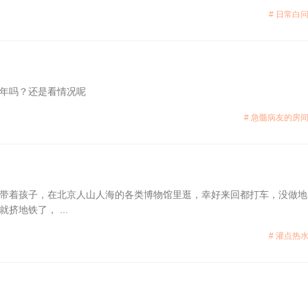
# 日常白问
年吗？还是看情况呢
# 急髓病友的房间
带着孩子，在北京人山人海的各类博物馆里逛，幸好来回都打车，没做地
地铁了， ...
# 灌点热水