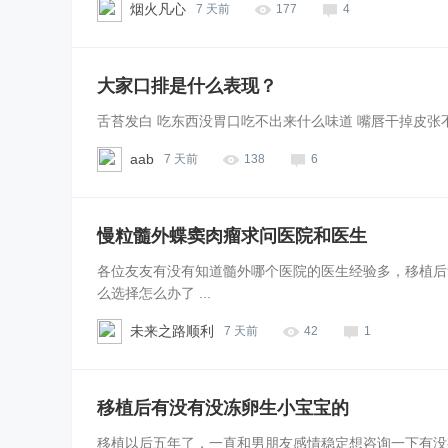
烟火凡心
7 天前
177
4
大家口排是什么表现？
舌苔发白 吃东西没胃口吃不出来什么味道 嘴唇干掉皮张
aab
7 天前
138
6
慢粒髓外蝶窦肉瘤求问医院和医生
各位友友有没有知道髓外哪个医院的医生经验多，移植后
么选择怎么办了 ...
未来之路顺利
7 天前
42
1
移植后有没有没冻卵生小宝宝的
移植以后五年了，一直和男朋友感情稳定想咨询一下有没