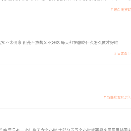
# 暖白闺蜜局
其实不太健康 但是不放酱又不好吃 每天都在愁吃什么怎么做才好吃
# 日常白问
# 急髓病友的房间
印象里只有一次扛住了六个小时 大部分四五个小时就要起来尿尿再躺回