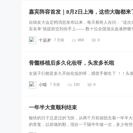
嘉宾阵容首发｜8月2日上海，这些大咖都来
自病友大会定档消息发布以来，每天都有人在问： “这次
宾名单”就提前交到你手上—— 数十位全国顶尖血液肿瘤专家
十柒岁
7 天前
969
0
骨髓移植后多久化妆呀，头发多长啦
女孩子们都是多久开始化妆的呀，感觉手都生了 ！！头
小嘻
7 天前
192
6
一年半大查顺利结束
愉快的日子总是过的飞快，从两个月前就惦念着一年半大
的答复，以前做的勤，现在一下隔半年做一次，多少有些担心