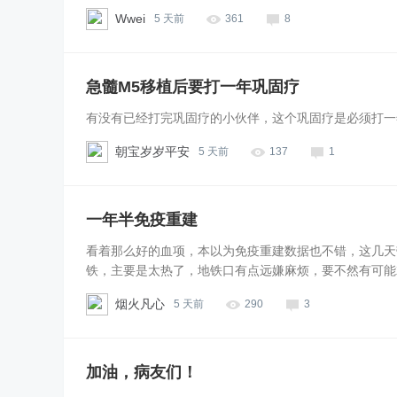
Wwei
5 天前
361
8
急髓M5移植后要打一年巩固疗
有没有已经打完巩固疗的小伙伴，这个巩固疗是必须打一
朝宝岁岁平安
5 天前
137
1
一年半免疫重建
看着那么好的血项，本以为免疫重建数据也不错，这几天
铁，主要是太热了，地铁口有点远嫌麻烦，要不然有可能就挤
烟火凡心
5 天前
290
3
加油，病友们！