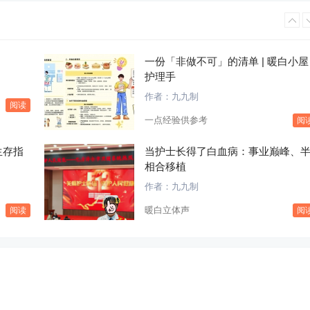
一份「非做不可」的清单 | 暖白小屋
护理手
作者：
九九制
阅读
一点经验供参考
阅
生存指
当护士长得了白血病：事业巅峰、
相合移植
作者：
九九制
暖白立体声
阅读
阅