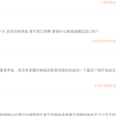
# 灌点热水
不大 目前没有溃疡 算不算口排啊 要做什么检查能确定是口排？
# 排异GVHD交流
复发率低，有没有是髓外移植后恢复得很好的提供一下建议？我不知道怎
# CML病友交流
有移植以后通过自身卵泡生孩子的病友或者通过供卵的病友生下小宝宝的