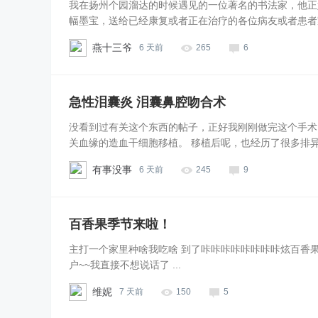
我在扬州个园溜达的时候遇见的一位著名的书法家，他正
幅墨宝，送给已经康复或者正在治疗的各位病友或者患者家属
燕十三爷
6 天前
265
6
急性泪囊炎 泪囊鼻腔吻合术
没看到过有关这个东西的帖子，正好我刚刚做完这个手术 就
关血缘的造血干细胞移植。 移植后呢，也经历了很多排异 眼排
有事没事
6 天前
245
9
百香果季节来啦！
主打一个家里种啥我吃啥 到了咔咔咔咔咔咔咔咔炫百香果
户~~我直接不想说话了 ...
维妮
7 天前
150
5