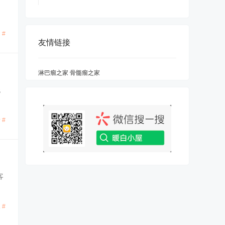
 #
友情链接
淋巴瘤之家
骨髓瘤之家
无
 #
客
 #