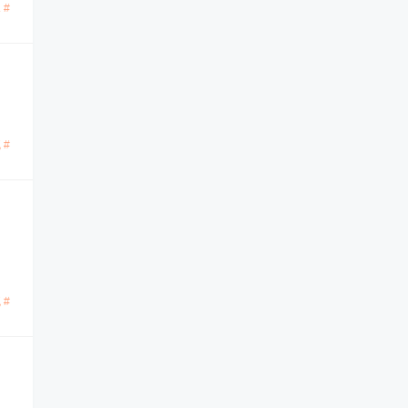
 #
 #
 #