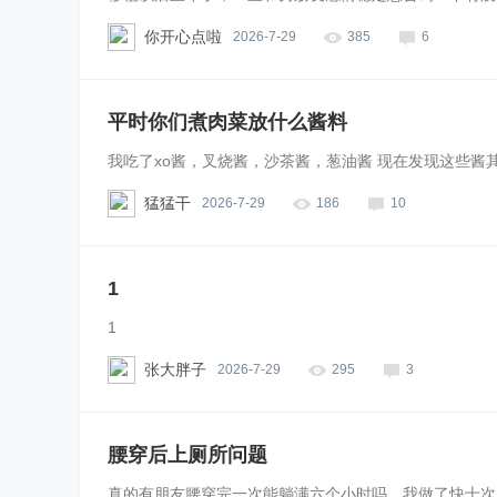
你开心点啦
2026-7-29
385
6
平时你们煮肉菜放什么酱料
我吃了xo酱，叉烧酱，沙茶酱，葱油酱 现在发现这些酱
猛猛干
2026-7-29
186
10
1
1
张大胖子
2026-7-29
295
3
腰穿后上厕所问题
真的有朋友腰穿完一次能躺满六个小时吗，我做了快十次