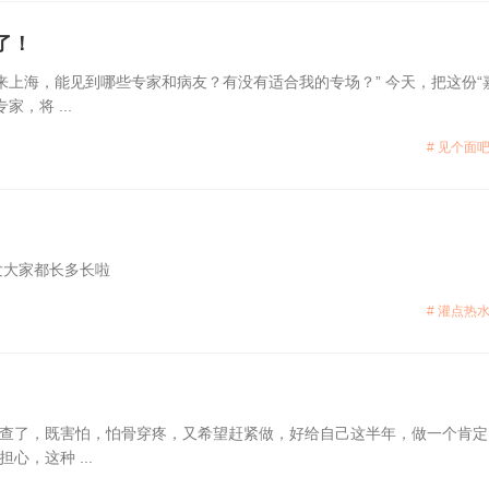
了！
来上海，能见到哪些专家和病友？有没有适合我的专场？” 今天，把这份“
，将 ...
# 见个面吧
发大家都长多长啦
# 灌点热水
查了，既害怕，怕骨穿疼，又希望赶紧做，好给自己这半年，做一个肯定
，这种 ...