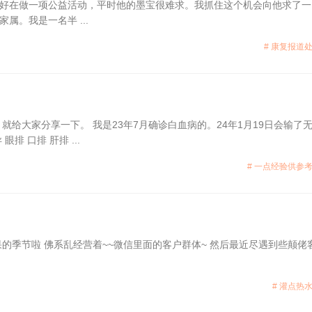
好在做一项公益活动，平时他的墨宝很难求。我抓住这个机会向他求了一
。我是一名半 ...
# 康复报道处
给大家分享一下。 我是23年7月确诊白血病的。24年1月19日会输了
 口排 肝排 ...
# 一点经验供参考
的季节啦 佛系乱经营着~~微信里面的客户群体~ 然后最近尽遇到些颠佬
# 灌点热水